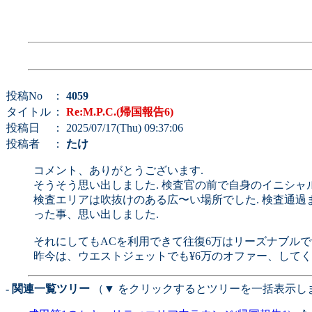
投稿No
：
4059
タイトル
：
Re:M.P.C.(帰国報告6)
投稿日
： 2025/07/17(Thu) 09:37:06
投稿者
：
たけ
コメント、ありがとうございます.
そうそう思い出しました. 検査官の前で自身のイニシャ
検査エリアは吹抜けのある広〜い場所でした. 検査通過
った事、思い出しました.
それにしてもACを利用できて往復6万はリーズナブルで
昨今は、ウエストジェットでも¥6万のオファー、してく
- 関連一覧ツリー
（▼ をクリックするとツリーを一括表示し