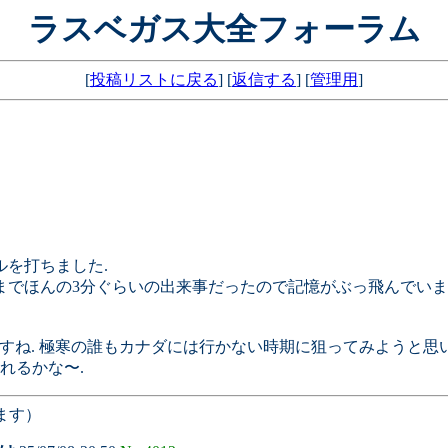
ラスベガス大全フォーラム
[
投稿リストに戻る
] [
返信する
] [
管理用
]
ルを打ちました.
までほんの3分ぐらいの出来事だったので記憶がぶっ飛んでいま
すね. 極寒の誰もカナダには行かない時期に狙ってみようと思い
れるかな〜.
ます）