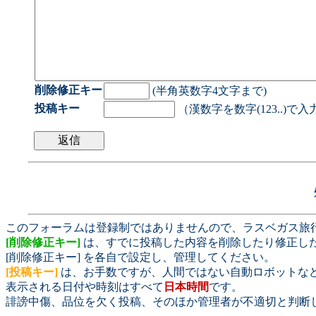
削除修正キー
(半角英数字4文字まで)
投稿キー
（漢数字を数字(123..)で
このフォーラムは登録制ではありませんので、ラスベガス旅
[削除修正キー]
は、すでに投稿した内容を削除したり修正し
[削除修正キー] を各自で設定し、管理してください。
[投稿キー]
は、お手数ですが、人間ではない自動ロボットな
表示される日付や時刻はすべて
日本時間
です。
誹謗中傷、品位を欠く投稿、そのほか管理者が不適切と判断
.