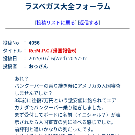
ラスベガス大全フォーラム
[
投稿リストに戻る
] [
返信する
]
投稿No
：
4056
タイトル
：
Re:M.P.C.(帰国報告6)
投稿日
： 2025/07/16(Wed) 20:57:02
投稿者
：
おっさん
あれ？
バンクーバーの乗り継ぎ時にアメリカの入国審査
しませんでした？
3年前に往復7万円という激安値に釣られてエア
カナダでバンクーバー乗り継ぎしました。
まず受付してボードに名前（イニシャル？）が表
示されたら入国審査の列に並べる感じでした。
前評判と違いかなりの列だったです。