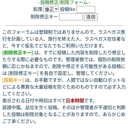
- 投稿修正/削除フォーム -
処理
投稿No
削除修正キー
このフォーラムは登録制ではありませんので、ラスベガス旅
行を計画している人、旅行を終えた人、ラスベガス在住者な
ど、今すぐ仮名でどなたでもご利用いただけます。
[削除修正キー]
は、すでに投稿した内容を削除したり修正し
たりする際に必要なものです。管理者側では、個別の削除依
頼に応じかねますので、削除や修正する可能性がある投稿に
は [削除修正キー] を各自で設定し、管理してください。
[投稿キー]
は、お手数ですが、人間ではない自動ロボットな
どによる悪質な大量投稿を防ぐためのものですので必ず入力
してください。
表示される日付や時刻はすべて
日本時間
です。
誹謗中傷、品位を欠く投稿、そのほか管理者が不適切と判断
した投稿は削除対象となることがありますので、あらかじめ
ご了承ください。
.