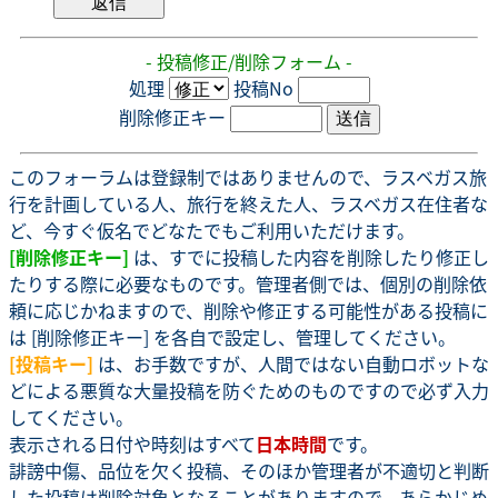
- 投稿修正/削除フォーム -
処理
投稿No
削除修正キー
このフォーラムは登録制ではありませんので、ラスベガス旅
行を計画している人、旅行を終えた人、ラスベガス在住者な
ど、今すぐ仮名でどなたでもご利用いただけます。
[削除修正キー]
は、すでに投稿した内容を削除したり修正し
たりする際に必要なものです。管理者側では、個別の削除依
頼に応じかねますので、削除や修正する可能性がある投稿に
は [削除修正キー] を各自で設定し、管理してください。
[投稿キー]
は、お手数ですが、人間ではない自動ロボットな
どによる悪質な大量投稿を防ぐためのものですので必ず入力
してください。
表示される日付や時刻はすべて
日本時間
です。
誹謗中傷、品位を欠く投稿、そのほか管理者が不適切と判断
した投稿は削除対象となることがありますので、あらかじめ