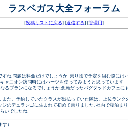
ラスベガス大全フォーラム
[
投稿リストに戻る
] [
返信する
] [
管理用
]
すね.問題は料金だけでしょうか. 乗り捨で予定を組む際にはハ
キャニオン訪問時にはハーツを使ってみようと思っています.
になるプランになるでしょうか.念願だったバグダッドカフェにも
. また、予約していたクラスが出払っていた際は、上位ランク
ッジのデュランゴに生まれて初めて乗りました. 社内で寝泊ま
らいでしたね.
ます）