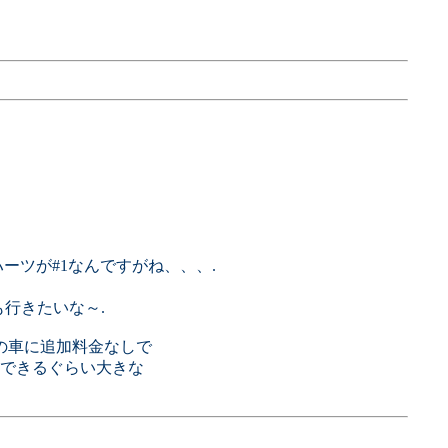
ーツが#1なんですがね、、、.
行きたいな～.
の車に追加料金なしで
りできるぐらい大きな