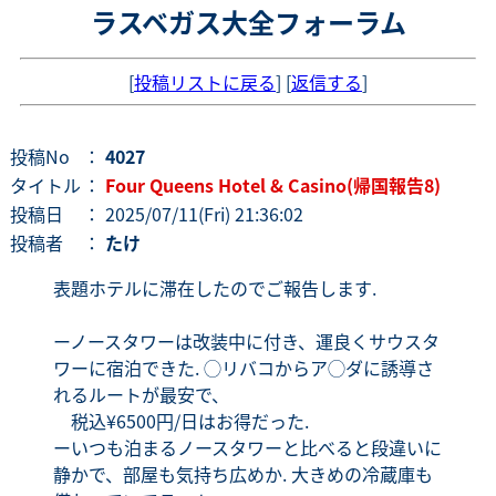
ラスベガス大全フォーラム
[
投稿リストに戻る
] [
返信する
]
投稿No
：
4027
タイトル
：
Four Queens Hotel & Casino(帰国報告8)
投稿日
： 2025/07/11(Fri) 21:36:02
投稿者
：
たけ
表題ホテルに滞在したのでご報告します.
ーノースタワーは改装中に付き、運良くサウスタ
ワーに宿泊できた. ◯リバコからア◯ダに誘導さ
れるルートが最安で、
税込¥6500円/日はお得だった.
ーいつも泊まるノースタワーと比べると段違いに
静かで、部屋も気持ち広めか. 大きめの冷蔵庫も