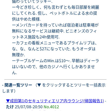
備わっていてラッキー.
ー今どき珍しく、何も言わずとも毎日部屋を綺麗
にしてくれる. 但し、ペットボトルによる水の提
供はやめた模様.
ーメンバカードを持っていれば宿泊者は駐車場が
無料になるサービスは継続中. ビニオンズのフィ
ットネス施設も24h使用可.
ーカフェの看板メニューであるプライムリブは、
な、な、なんと$27になっていた. もうオーダは
無理か.
ーテーブルゲームのMin.は$10〜. 早朝はディーラ
はいないので、他のカジノへ行くしかありませ
ん.
- 関連一覧ツリー
（▼ をクリックするとツリーを一括表示
します）
▼
成田第1のセキュリティエリア内ラウンジ(帰国報告1)
-
たけ
25/07/08-20:50
No.4012