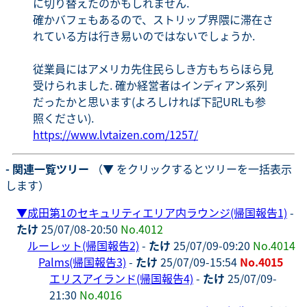
に切り替えたのかもしれません.
確かバフェもあるので、ストリップ界隈に滞在さ
れている方は行き易いのではないでしょうか.
従業員にはアメリカ先住民らしき方もちらほら見
受けられました. 確か経営者はインディアン系列
だったかと思います(よろしければ下記URLも参
照ください).
https://www.lvtaizen.com/1257/
- 関連一覧ツリー
（▼ をクリックするとツリーを一括表示
します）
▼
成田第1のセキュリティエリア内ラウンジ(帰国報告1)
-
たけ
25/07/08-20:50
No.4012
ルーレット(帰国報告2)
-
たけ
25/07/09-09:20
No.4014
Palms(帰国報告3)
-
たけ
25/07/09-15:54
No.4015
エリスアイランド(帰国報告4)
-
たけ
25/07/09-
21:30
No.4016