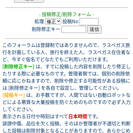
- 投稿修正/削除フォーム -
処理
投稿No
削除修正キー
このフォーラムは登録制ではありませんので、ラスベガス旅
行を計画している人、旅行を終えた人、ラスベガス在住者な
ど、今すぐ仮名でどなたでもご利用いただけます。
[削除修正キー]
は、すでに投稿した内容を削除したり修正し
たりする際に必要なものです。管理者側では、個別の削除依
頼に応じかねますので、削除や修正する可能性がある投稿に
は [削除修正キー] を各自で設定し、管理してください。
[投稿キー]
は、お手数ですが、人間ではない自動ロボットな
どによる悪質な大量投稿を防ぐためのものですので必ず入力
してください。
表示される日付や時刻はすべて
日本時間
です。
誹謗中傷、品位を欠く投稿、そのほか管理者が不適切と判断
した投稿は削除対象となることがありますので、あらかじめ