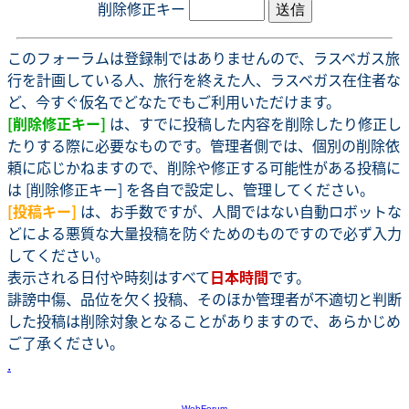
削除修正キー
このフォーラムは登録制ではありませんので、ラスベガス旅
行を計画している人、旅行を終えた人、ラスベガス在住者な
ど、今すぐ仮名でどなたでもご利用いただけます。
[削除修正キー]
は、すでに投稿した内容を削除したり修正し
たりする際に必要なものです。管理者側では、個別の削除依
頼に応じかねますので、削除や修正する可能性がある投稿に
は [削除修正キー] を各自で設定し、管理してください。
[投稿キー]
は、お手数ですが、人間ではない自動ロボットな
どによる悪質な大量投稿を防ぐためのものですので必ず入力
してください。
表示される日付や時刻はすべて
日本時間
です。
誹謗中傷、品位を欠く投稿、そのほか管理者が不適切と判断
した投稿は削除対象となることがありますので、あらかじめ
ご了承ください。
.
-
WebForum
-