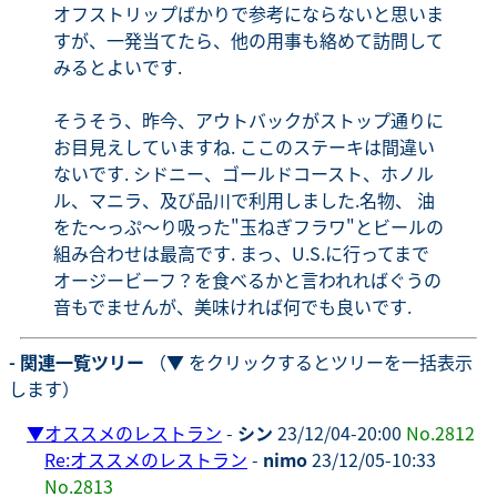
オフストリップばかりで参考にならないと思いま
すが、一発当てたら、他の用事も絡めて訪問して
みるとよいです.
そうそう、昨今、アウトバックがストップ通りに
お目見えしていますね. ここのステーキは間違い
ないです. シドニー、ゴールドコースト、ホノル
ル、マニラ、及び品川で利用しました.名物、 油
をた〜っぷ〜り吸った"玉ねぎフラワ"とビールの
組み合わせは最高です. まっ、U.S.に行ってまで
オージービーフ？を食べるかと言われればぐうの
音もでませんが、美味ければ何でも良いです.
- 関連一覧ツリー
（▼ をクリックするとツリーを一括表示
します）
▼
オススメのレストラン
-
シン
23/12/04-20:00
No.2812
Re:オススメのレストラン
-
nimo
23/12/05-10:33
No.2813