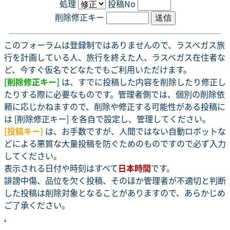
処理
投稿No
削除修正キー
このフォーラムは登録制ではありませんので、ラスベガス旅
行を計画している人、旅行を終えた人、ラスベガス在住者な
ど、今すぐ仮名でどなたでもご利用いただけます。
[削除修正キー]
は、すでに投稿した内容を削除したり修正し
たりする際に必要なものです。管理者側では、個別の削除依
頼に応じかねますので、削除や修正する可能性がある投稿に
は [削除修正キー] を各自で設定し、管理してください。
[投稿キー]
は、お手数ですが、人間ではない自動ロボットな
どによる悪質な大量投稿を防ぐためのものですので必ず入力
してください。
表示される日付や時刻はすべて
日本時間
です。
誹謗中傷、品位を欠く投稿、そのほか管理者が不適切と判断
した投稿は削除対象となることがありますので、あらかじめ
ご了承ください。
.