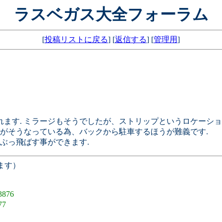
ラスベガス大全フォーラム
[
投稿リストに戻る
] [
返信する
] [
管理用
]
れます. ミラージもそうでしたが、ストリップというロケーシ
構造がそうなっている為、バックから駐車するほうが難義です.
ぶっ飛ばす事ができます.
ます）
3876
77