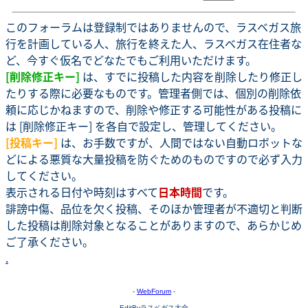
このフォーラムは登録制ではありませんので、ラスベガス旅
行を計画している人、旅行を終えた人、ラスベガス在住者な
ど、今すぐ仮名でどなたでもご利用いただけます。
[削除修正キー]
は、すでに投稿した内容を削除したり修正し
たりする際に必要なものです。管理者側では、個別の削除依
頼に応じかねますので、削除や修正する可能性がある投稿に
は [削除修正キー] を各自で設定し、管理してください。
[投稿キー]
は、お手数ですが、人間ではない自動ロボットな
どによる悪質な大量投稿を防ぐためのものですので必ず入力
してください。
表示される日付や時刻はすべて
日本時間
です。
誹謗中傷、品位を欠く投稿、そのほか管理者が不適切と判断
した投稿は削除対象となることがありますので、あらかじめ
ご了承ください。
.
-
WebForum
-
EditByラスベガス大全