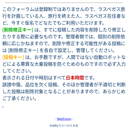
このフォーラムは登録制ではありませんので、ラスベガス旅
行を計画している人、旅行を終えた人、ラスベガス在住者な
ど、今すぐ仮名でどなたでもご利用いただけます。
[削除修正キー]
は、すでに投稿した内容を削除したり修正し
たりする際に必要なものです。管理者側では、個別の削除依
頼に応じかねますので、削除や修正する可能性がある投稿に
は [削除修正キー] を各自で設定し、管理してください。
[投稿キー]
は、お手数ですが、人間ではない自動ロボットな
どによる悪質な大量投稿を防ぐためのものですので必ず入力
してください。
表示される日付や時刻はすべて
日本時間
です。
誹謗中傷、品位を欠く投稿、そのほか管理者が不適切と判断
した投稿は削除対象となることがありますので、あらかじめ
ご了承ください。
.
-
WebForum
-
EditByラスベガス大全