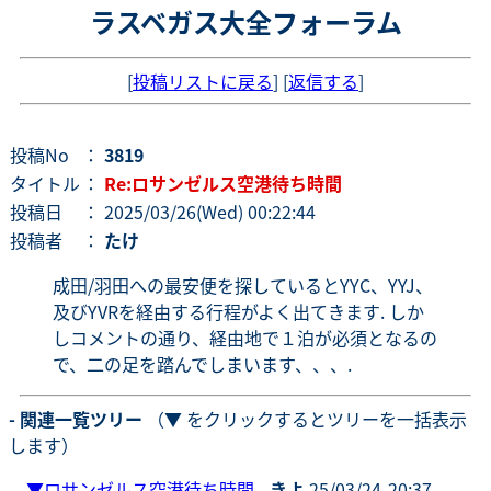
ラスベガス大全フォーラム
[
投稿リストに戻る
] [
返信する
]
投稿No
：
3819
タイトル
：
Re:ロサンゼルス空港待ち時間
投稿日
： 2025/03/26(Wed) 00:22:44
投稿者
：
たけ
成田/羽田への最安便を探しているとYYC、YYJ、
及びYVRを経由する行程がよく出てきます. しか
しコメントの通り、経由地で１泊が必須となるの
で、二の足を踏んでしまいます、、、.
- 関連一覧ツリー
（▼ をクリックするとツリーを一括表示
します）
▼
ロサンゼルス空港待ち時間
-
きよ
25/03/24-20:37