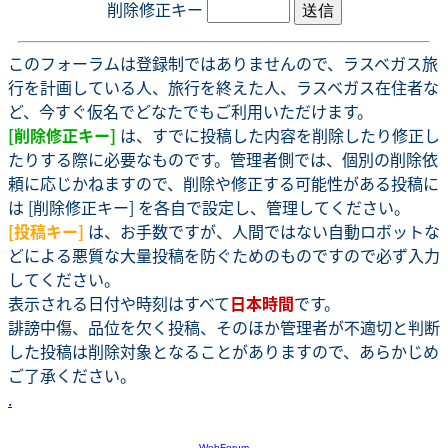
削除修正キー
このフォーラムは登録制ではありませんので、ラスベガス旅
行を計画している人、旅行を終えた人、ラスベガス在住者な
ど、今すぐ仮名でどなたでもご利用いただけます。
[削除修正キー]
は、すでに投稿した内容を削除したり修正し
たりする際に必要なものです。管理者側では、個別の削除依
頼に応じかねますので、削除や修正する可能性がある投稿に
は [削除修正キー] を各自で設定し、管理してください。
[投稿キー]
は、お手数ですが、人間ではない自動ロボットな
どによる悪質な大量投稿を防ぐためのものですので必ず入力
してください。
表示される日付や時刻はすべて
日本時間
です。
誹謗中傷、品位を欠く投稿、そのほか管理者が不適切と判断
した投稿は削除対象となることがありますので、あらかじめ
ご了承ください。
.
-
WebForum
-