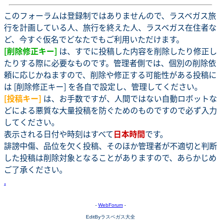
このフォーラムは登録制ではありませんので、ラスベガス旅
行を計画している人、旅行を終えた人、ラスベガス在住者な
ど、今すぐ仮名でどなたでもご利用いただけます。
[削除修正キー]
は、すでに投稿した内容を削除したり修正し
たりする際に必要なものです。管理者側では、個別の削除依
頼に応じかねますので、削除や修正する可能性がある投稿に
は [削除修正キー] を各自で設定し、管理してください。
[投稿キー]
は、お手数ですが、人間ではない自動ロボットな
どによる悪質な大量投稿を防ぐためのものですので必ず入力
してください。
表示される日付や時刻はすべて
日本時間
です。
誹謗中傷、品位を欠く投稿、そのほか管理者が不適切と判断
した投稿は削除対象となることがありますので、あらかじめ
ご了承ください。
.
-
WebForum
-
EditByラスベガス大全