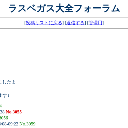
ラスベガス大全フォーラム
[
投稿リストに戻る
] [
返信する
] [
管理用
]
ましたよ
ます）
4
:38
No.3055
3056
4/08-09:22
No.3059