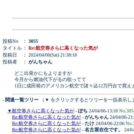
投稿No
：
3055
タイトル
：
Re:航空券さらに高くなった気が
投稿日
： 2024/04/06(Sat) 21:38:18
投稿者
：
がんちゃん
どこ出発かにもよりますが
今月から燃油代下がるの狙ってて
1日に成田発のアメリカン航空で諸々込12万円台で買え
- 関連一覧ツリー
（▼ をクリックするとツリーを一括表示し
▼
航空券さらに高くなった気が
-
ぽち
24/04/06-13:18
No.305
Re:航空券さらに高くなった気が
-
がんちゃん
24/04/06-21
Re:航空券さらに高くなった気が
-
たけ
24/04/06-22:06
No.
Re:航空券さらに高くなった気が
-
名古屋在住です。
24/0