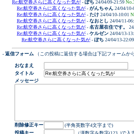
Re:航空券さらに高くなった気が
-
ぽち
24/04/09-21:59
No.
Re:航空券さらに高くなった気が
-
がんちゃん
24/04/10-
Re:航空券さらに高くなった気が
-
たけ
24/04/10-10:01
N
Re:航空券さらに高くなった気が
-
なおとし
24/04/11-06
Re:航空券さらに高くなった気が
-
名古屋在住です。
24
Re:航空券さらに高くなった気が
-
ケルゼン
24/04/13-13
Re:航空券さらに高くなった気が
-
ぽち
24/04/13-22:0
- 返信フォーム
（この投稿に返信する場合は下記フォームか
おなまえ
タイトル
メッセージ
削除修正キー
(半角英数字4文字まで)
投稿キー
（漢数字を数字(123..)で