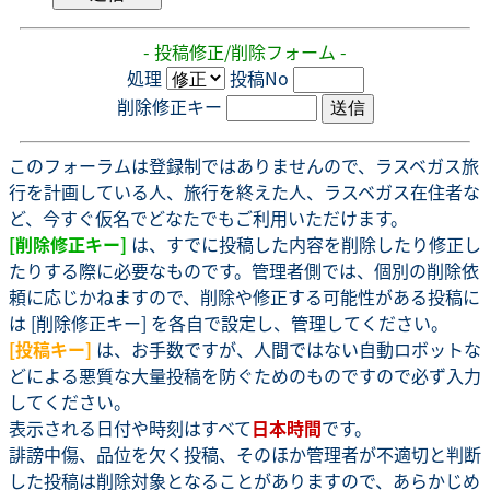
- 投稿修正/削除フォーム -
処理
投稿No
削除修正キー
このフォーラムは登録制ではありませんので、ラスベガス旅
行を計画している人、旅行を終えた人、ラスベガス在住者な
ど、今すぐ仮名でどなたでもご利用いただけます。
[削除修正キー]
は、すでに投稿した内容を削除したり修正し
たりする際に必要なものです。管理者側では、個別の削除依
頼に応じかねますので、削除や修正する可能性がある投稿に
は [削除修正キー] を各自で設定し、管理してください。
[投稿キー]
は、お手数ですが、人間ではない自動ロボットな
どによる悪質な大量投稿を防ぐためのものですので必ず入力
してください。
表示される日付や時刻はすべて
日本時間
です。
誹謗中傷、品位を欠く投稿、そのほか管理者が不適切と判断
した投稿は削除対象となることがありますので、あらかじめ