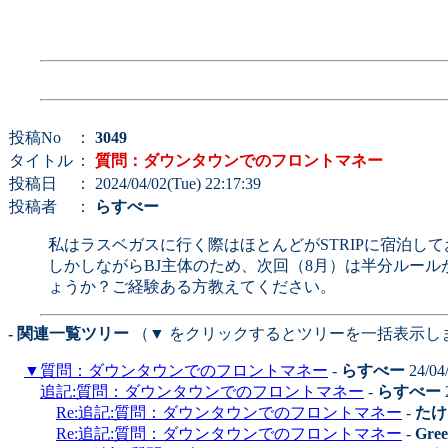
投稿No
：
3049
タイトル
：
質問：ダウンタウンでのフロントマネー
投稿日
： 2024/04/02(Tue) 22:17:39
投稿者
：
らすべー
私はラスベガスに行く際はほとんどがSTRIPに宿泊し
しかしながらBJ主体のため、次回（8月）は半分ルー
ょうか？ご経験ある方教えてください。
- 関連一覧ツリー
（▼ をクリックするとツリーを一括表示し
▼
質問：ダウンタウンでのフロントマネー
-
らすべー
24/04
追記:質問：ダウンタウンでのフロントマネー
-
らすべー
Re:追記:質問：ダウンタウンでのフロントマネー
-
たけ
Re:追記:質問：ダウンタウンでのフロントマネー
-
Gre