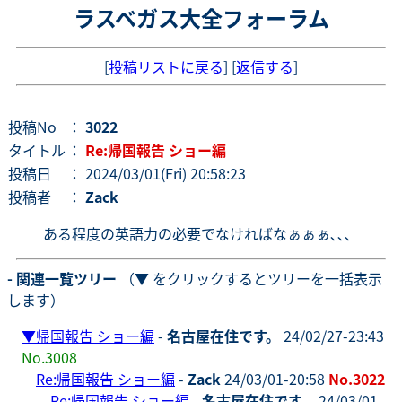
ラスベガス大全フォーラム
[
投稿リストに戻る
] [
返信する
]
投稿No
：
3022
タイトル
：
Re:帰国報告 ショー編
投稿日
： 2024/03/01(Fri) 20:58:23
投稿者
：
Zack
ある程度の英語力の必要でなければなぁぁぁ､､､
- 関連一覧ツリー
（▼ をクリックするとツリーを一括表示
します）
▼
帰国報告 ショー編
-
名古屋在住です。
24/02/27-23:43
No.3008
Re:帰国報告 ショー編
-
Zack
24/03/01-20:58
No.3022
Re:帰国報告 ショー編
-
名古屋在住です。
24/03/01-