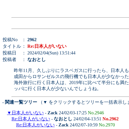
投稿No
：
2962
タイトル
：
Re:日本人がいない
投稿日
： 2024/02/04(Sun) 13:51:44
投稿者
：
なおとし
昨年11月、久しぶりにラスベガスに行ったら、日本人
成田からロサンゼルスの飛行機でも日本人が少なかった
海外旅行に行く日本人は、2019年に比べて半分にも
ッパに行く日本人が少ないんでしょうね。
- 関連一覧ツリー
（▼ をクリックするとツリーを一括表示し
▼
日本人がいない
-
Zack
24/02/03-17:25
No.2946
Re:日本人がいない
-
なおとし
24/02/04-13:51
No.2962
Re:日本人がいない
-
Zack
24/02/07-10:59
No.2970