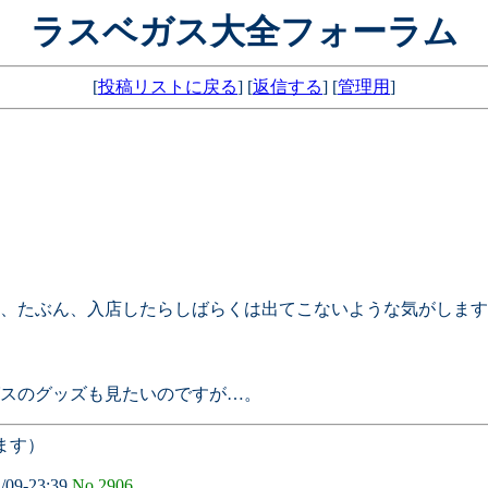
ラスベガス大全フォーラム
[
投稿リストに戻る
] [
返信する
] [
管理用
]
、たぶん、入店したらしばらくは出てこないような気がします
スのグッズも見たいのですが…。
ます）
/09-23:39
No.2906