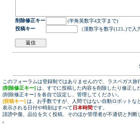
削除修正キー
(半角英数字4文字まで)
投稿キー
（漢数字を数字(123..)で
このフォーラムは登録制ではありませんので、ラスベガス旅
[削除修正キー]
は、すでに投稿した内容を削除したり修正し
[削除修正キー] を各自で設定し、管理してください。
[投稿キー]
は、お手数ですが、人間ではない自動ロボットな
表示される日付や時刻はすべて
日本時間
です。
誹謗中傷、品位を欠く投稿、そのほか管理者が不適切と判断
.