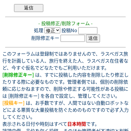
- 投稿修正/削除フォーム -
処理
投稿No
削除修正キー
このフォーラムは登録制ではありませんので、ラスベガス旅
行を計画している人、旅行を終えた人、ラスベガス在住者な
ど、今すぐ仮名でどなたでもご利用いただけます。
[削除修正キー]
は、すでに投稿した内容を削除したり修正し
たりする際に必要なものです。管理者側では、個別の削除依
頼に応じかねますので、削除や修正する可能性がある投稿に
は [削除修正キー] を各自で設定し、管理してください。
[投稿キー]
は、お手数ですが、人間ではない自動ロボットな
どによる悪質な大量投稿を防ぐためのものですので必ず入力
してください。
表示される日付や時刻はすべて
日本時間
です。
誹謗中傷、品位を欠く投稿、そのほか管理者が不適切と判断