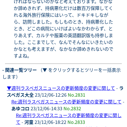
ければならないのかなと考えております。なかな
か諦めきれず、持病悪化だけは数百万保障してく
れる海外旅行保険にはいって、ドキドキしなが
ら、訪問しました。もしものとき、持病悪化した
とき、どこの病院にいけばよいなかわからず、と
りあえず、カルテや服薬の英語翻訳版も持参しま
した。ここまでして、なんでそんなにいきたいの
かなとも考えますが、なかなか諦めきれないので
すよね。
- 関連一覧ツリー
（▼ をクリックするとツリーを一括表示
します）
▼
週刊ラスベガスニュースの更新頻度の変更に関して
-
ラ
スベガス大全
23/12/06-12:26
No.2831
Re:週刊ラスベガスニュースの更新頻度の変更に関して
-
あゆコロ
23/12/06-14:33
No.2832
Re:週刊ラスベガスニュースの更新頻度の変更に関し
て
-
河童
23/12/06-18:22
No.2833