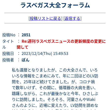
ラスベガス大全フォーラム
[
投稿リストに戻る
] [
返信する
]
投稿No
：
2851
タイト
：
Re:週刊ラスベガスニュースの更新頻度の変更に
ル
関して
投稿日
： 2023/12/14(Thu) 15:49:53
投稿者
：
ぽん
私も還暦となりましたが、この大全さんで、いろ
いろな情報をこまめにみて、年に二回ほどのLV訪
問を、25年ほど続けてきました。が、コロナ禍
で数年いけず、その間に、循環器の大病を患い、
躊躇しながら、これが最後かなと今年、ひさしぶ
りに訪問しました。そろそろ、河童さんやWaki
さんのように、近場に変えたり、LV訪問を諦めな