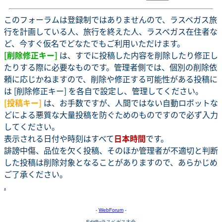
このフォーラムは登録制ではありませんので、ラスベガス旅
行を計画している人、旅行を終えた人、ラスベガス在住者な
ど、今すぐ仮名でどなたでもご利用いただけます。
[削除修正キー]
は、すでに投稿した内容を削除したり修正し
たりする際に必要なものです。管理者側では、個別の削除依
頼に応じかねますので、削除や修正する可能性がある投稿に
は [削除修正キー] を各自で設定し、管理してください。
[投稿キー]
は、お手数ですが、人間ではない自動ロボットな
どによる悪質な大量投稿を防ぐためのものですので必ず入力
してください。
表示される日付や時刻はすべて
日本時間
です。
誹謗中傷、品位を欠く投稿、そのほか管理者が不適切と判断
した投稿は削除対象となることがありますので、あらかじめ
ご了承ください。
.
-
WebForum
-
EditByラスベガス大全