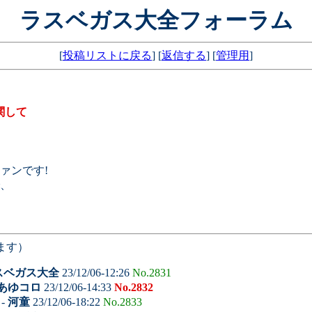
ラスベガス大全フォーラム
[
投稿リストに戻る
] [
返信する
] [
管理用
]
関して
ァンです!
、
ます）
スベガス大全
23/12/06-12:26
No.2831
あゆコロ
23/12/06-14:33
No.2832
-
河童
23/12/06-18:22
No.2833