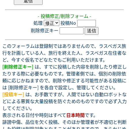
- 投稿修正/削除フォーム -
処理
投稿No
削除修正キー
このフォーラムは登録制ではありませんので、ラスベガス旅
行を計画している人、旅行を終えた人、ラスベガス在住者な
ど、今すぐ仮名でどなたでもご利用いただけます。
[削除修正キー]
は、すでに投稿した内容を削除したり修正し
たりする際に必要なものです。管理者側では、個別の削除依
頼に応じかねますので、削除や修正する可能性がある投稿に
は [削除修正キー] を各自で設定し、管理してください。
[投稿キー]
は、お手数ですが、人間ではない自動ロボットな
どによる悪質な大量投稿を防ぐためのものですので必ず入力
してください。
表示される日付や時刻はすべて
日本時間
です。
誹謗中傷、品位を欠く投稿、そのほか管理者が不適切と判断
した投稿は削除対象となることがありますので、あらかじめ