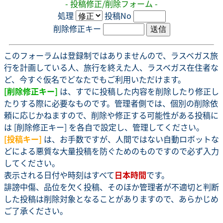
- 投稿修正/削除フォーム -
処理
投稿No
削除修正キー
このフォーラムは登録制ではありませんので、ラスベガス旅
行を計画している人、旅行を終えた人、ラスベガス在住者な
ど、今すぐ仮名でどなたでもご利用いただけます。
[削除修正キー]
は、すでに投稿した内容を削除したり修正し
たりする際に必要なものです。管理者側では、個別の削除依
頼に応じかねますので、削除や修正する可能性がある投稿に
は [削除修正キー] を各自で設定し、管理してください。
[投稿キー]
は、お手数ですが、人間ではない自動ロボットな
どによる悪質な大量投稿を防ぐためのものですので必ず入力
してください。
表示される日付や時刻はすべて
日本時間
です。
誹謗中傷、品位を欠く投稿、そのほか管理者が不適切と判断
した投稿は削除対象となることがありますので、あらかじめ
ご了承ください。
.