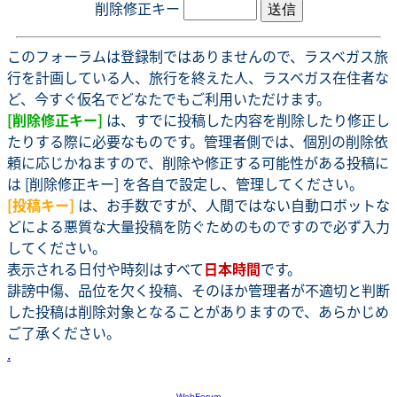
削除修正キー
このフォーラムは登録制ではありませんので、ラスベガス旅
行を計画している人、旅行を終えた人、ラスベガス在住者な
ど、今すぐ仮名でどなたでもご利用いただけます。
[削除修正キー]
は、すでに投稿した内容を削除したり修正し
たりする際に必要なものです。管理者側では、個別の削除依
頼に応じかねますので、削除や修正する可能性がある投稿に
は [削除修正キー] を各自で設定し、管理してください。
[投稿キー]
は、お手数ですが、人間ではない自動ロボットな
どによる悪質な大量投稿を防ぐためのものですので必ず入力
してください。
表示される日付や時刻はすべて
日本時間
です。
誹謗中傷、品位を欠く投稿、そのほか管理者が不適切と判断
した投稿は削除対象となることがありますので、あらかじめ
ご了承ください。
.
-
WebForum
-