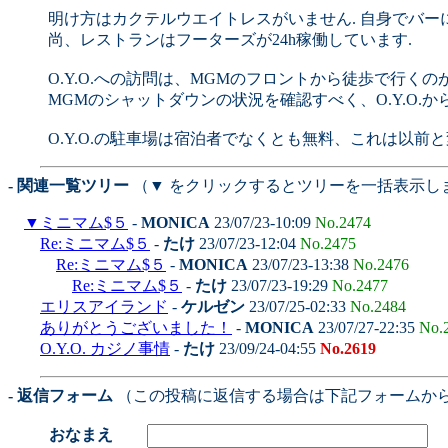
明け方はカクテルウエイトレスがいません. 自身でバ
尚、レストランはフーターズが24h稼働しています.
O.Y.O.への訪問は、MGMのフロントから徒歩で行くのが
MGMのシャットダウンの状況を確認すべく、O.Y.O.か
O.Y.O.の駐車場は宿泊者でなくとも無料、これは以前
- 関連一覧ツリー
（▼ をクリックするとツリーを一括表示し
▼
ミニマム$５
-
MONICA
23/07/23-10:09
No.2474
Re:ミニマム$５
-
たけ
23/07/23-12:04
No.2475
Re:ミニマム$５
-
MONICA
23/07/23-13:38
No.2476
Re:ミニマム$５
-
たけ
23/07/23-19:29
No.2477
エリスアイランド
-
ケルゼン
23/07/25-02:33
No.2484
ありがとうございました！
-
MONICA
23/07/27-22:35
No.
O.Y.O. カジノ事情
-
たけ
23/09/24-04:55
No.2619
- 返信フォーム
（この投稿に返信する場合は下記フォームか
おなまえ