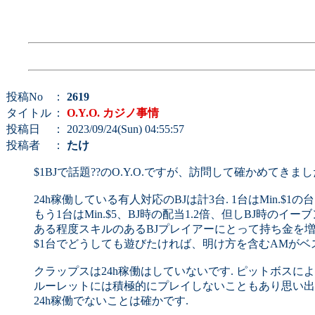
投稿No
：
2619
タイトル
：
O.Y.O. カジノ事情
投稿日
： 2023/09/24(Sun) 04:55:57
投稿者
：
たけ
$1BJで話題??のO.Y.O.ですが、訪問して確かめてきまし
24h稼働している有人対応のBJは計3台. 1台はMin.$1の台
もう1台はMin.$5、BJ時の配当1.2倍、但しBJ時のイー
ある程度スキルのあるBJプレイアーにとって持ち金を増や
$1台でどうしても遊びたければ、明け方を含むAMがベス
クラップスは24h稼働はしていないです. ピットボスによる
ルーレットには積極的にプレイしないこともあり思い出
24h稼働でないことは確かです.