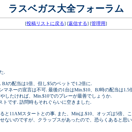
ラスベガス大全フォーラム
[
投稿リストに戻る
] [
返信する
] [
管理用
]
た.
. BJの配当は1倍、但し$5のベットで1.2倍に.
ブンマネーの宣言は不可. 最後の1台はMin.$10、BJ時の配当は1
したければ、Min.$10でのプレーが最善でしょうか.
トです. 訪問時もそれぐらいに空きました.
と11AMスタートとの事. また、Minは.$10、オッズは5倍
せないのですが、クラップスがあったので、恐らくあると思いま