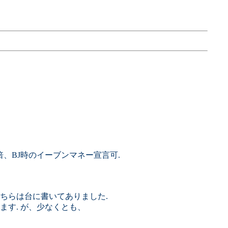
.5倍、BJ時のイーブンマネー宣言可.
、こちらは台に書いてありました.
す. が、少なくとも、