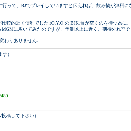
ーに行って、BJでプレイしていますと伝えれば、飲み物が無料に
比較的近く便利でした.(O.Y.O.の BJ$1台が空くのを待つ為
らMGMに歩いてみたのですが、予測以上に近く、期待外れ??でし
と変わりありません.
ます）
2489
ら投稿して下さい）