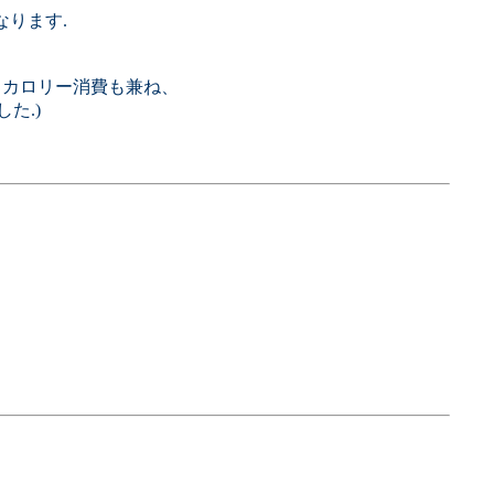
なります.
に、カロリー消費も兼ね、
た.)