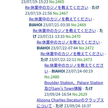
23/07/19-15:23
No.2465
Re:休業中のカジノを教えてください
-
たけ
23/07/19-21:56
No.2467
Re:休業中のカジノを教えてください
-
BIAHOI
23/07/21-03:30
No.2469
Re:休業中のカジノを教えてください
-
た
け
23/07/21-13:10
No.2470
Re:休業中のカジノを教えてください
-
BIAHOI
23/07/22-07:44
No.2472
Re:休業中のカジノを教えてください
-
たけ
23/07/22-22:11
No.2473
Re:休業中のカジノを教えてくださ
い
-
BIAHOI
23/07/24-00:19
No.2480
Boulder Station、Palace Station
及びSam's Town情報
-
たけ
23/09/24-16:54
No.2629
Alizona Charlies Decaturのクラップス
について
-
たけ
23/09/24-16:37