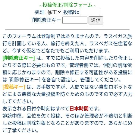
- 投稿修正/削除フォーム -
処理
投稿No
削除修正キー
このフォーラムは登録制ではありませんので、ラスベガス旅
行を計画している人、旅行を終えた人、ラスベガス在住者な
ど、今すぐ仮名でどなたでもご利用いただけます。
[削除修正キー]
は、すでに投稿した内容を削除したり修正し
たりする際に必要なものです。管理者側では、個別の削除依
頼に応じかねますので、削除や修正する可能性がある投稿に
は [削除修正キー] を各自で設定し、管理してください。
[投稿キー]
は、お手数ですが、人間ではない自動ロボットな
どによる悪質な大量投稿を防ぐためのものですので必ず入力
してください。
表示される日付や時刻はすべて
日本時間
です。
誹謗中傷、品位を欠く投稿、そのほか管理者が不適切と判断
した投稿は削除対象となることがありますので、あらかじめ
ご了承ください。