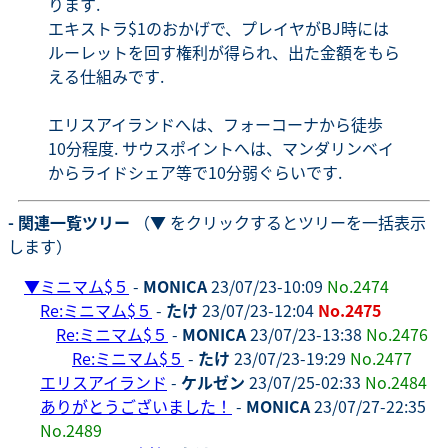
ります.
エキストラ$1のおかげで、プレイヤがBJ時には
ルーレットを回す権利が得られ、出た金額をもら
える仕組みです.
エリスアイランドへは、フォーコーナから徒歩
10分程度. サウスポイントへは、マンダリンベイ
からライドシェア等で10分弱ぐらいです.
- 関連一覧ツリー
（▼ をクリックするとツリーを一括表示
します）
▼
ミニマム$５
-
MONICA
23/07/23-10:09
No.2474
Re:ミニマム$５
-
たけ
23/07/23-12:04
No.2475
Re:ミニマム$５
-
MONICA
23/07/23-13:38
No.2476
Re:ミニマム$５
-
たけ
23/07/23-19:29
No.2477
エリスアイランド
-
ケルゼン
23/07/25-02:33
No.2484
ありがとうございました！
-
MONICA
23/07/27-22:35
No.2489