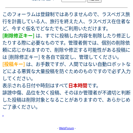
このフォーラムは登録制ではありませんので、ラスベガス旅
行を計画している人、旅行を終えた人、ラスベガス在住者な
ど、今すぐ仮名でどなたでもご利用いただけます。
[削除修正キー]
は、すでに投稿した内容を削除したり修正し
たりする際に必要なものです。管理者側では、個別の削除依
頼に応じかねますので、削除や修正する可能性がある投稿に
は [削除修正キー] を各自で設定し、管理してください。
[投稿キー]
は、お手数ですが、人間ではない自動ロボットな
どによる悪質な大量投稿を防ぐためのものですので必ず入力
してください。
表示される日付や時刻はすべて
日本時間
です。
誹謗中傷、品位を欠く投稿、そのほか管理者が不適切と判断
した投稿は削除対象となることがありますので、あらかじめ
ご了承ください。
.
-
WebForum
-