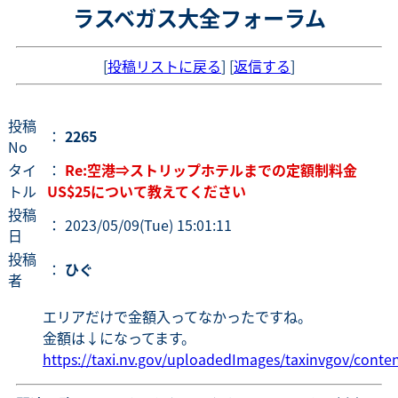
ラスベガス大全フォーラム
[
投稿リストに戻る
] [
返信する
]
投稿
：
2265
No
タイ
：
Re:空港⇒ストリップホテルまでの定額制料金
トル
US$25について教えてください
投稿
： 2023/05/09(Tue) 15:01:11
日
投稿
：
ひぐ
者
エリアだけで金額入ってなかったですね。
金額は↓になってます。
https://taxi.nv.gov/uploadedImages/taxinvgov/co