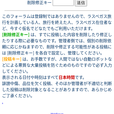
削除修正キー
このフォーラムは登録制ではありませんので、ラスベガス旅
行を計画している人、旅行を終えた人、ラスベガス在住者な
ど、今すぐ仮名でどなたでもご利用いただけます。
[削除修正キー]
は、すでに投稿した内容を削除したり修正し
たりする際に必要なものです。管理者側では、個別の削除依
頼に応じかねますので、削除や修正する可能性がある投稿に
は [削除修正キー] を各自で設定し、管理してください。
[投稿キー]
は、お手数ですが、人間ではない自動ロボットな
どによる悪質な大量投稿を防ぐためのものですので必ず入力
してください。
表示される日付や時刻はすべて
日本時間
です。
誹謗中傷、品位を欠く投稿、そのほか管理者が不適切と判断
した投稿は削除対象となることがありますので、あらかじめ
ご了承ください。
.
-
WebForum
-