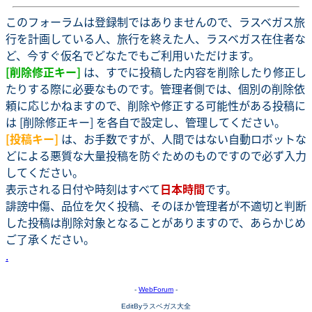
このフォーラムは登録制ではありませんので、ラスベガス旅
行を計画している人、旅行を終えた人、ラスベガス在住者な
ど、今すぐ仮名でどなたでもご利用いただけます。
[削除修正キー]
は、すでに投稿した内容を削除したり修正し
たりする際に必要なものです。管理者側では、個別の削除依
頼に応じかねますので、削除や修正する可能性がある投稿に
は [削除修正キー] を各自で設定し、管理してください。
[投稿キー]
は、お手数ですが、人間ではない自動ロボットな
どによる悪質な大量投稿を防ぐためのものですので必ず入力
してください。
表示される日付や時刻はすべて
日本時間
です。
誹謗中傷、品位を欠く投稿、そのほか管理者が不適切と判断
した投稿は削除対象となることがありますので、あらかじめ
ご了承ください。
.
-
WebForum
-
EditByラスベガス大全