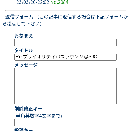
23/03/20-22:02
No.2084
- 返信フォーム
（この記事に返信する場合は下記フォームか
ら投稿して下さい）
おなまえ
タイトル
メッセージ
削除修正キー
(半角英数字4文字まで)
投稿キー