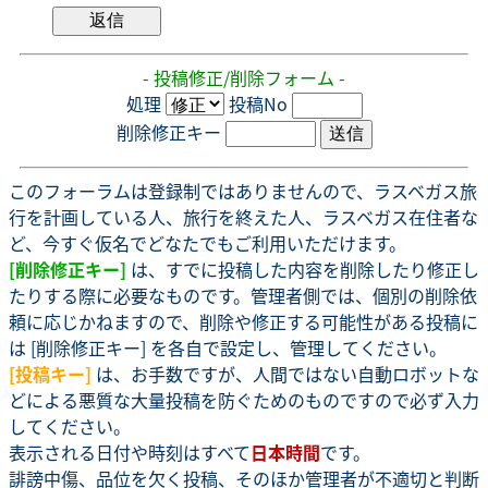
- 投稿修正/削除フォーム -
処理
投稿No
削除修正キー
このフォーラムは登録制ではありませんので、ラスベガス旅
行を計画している人、旅行を終えた人、ラスベガス在住者な
ど、今すぐ仮名でどなたでもご利用いただけます。
[削除修正キー]
は、すでに投稿した内容を削除したり修正し
たりする際に必要なものです。管理者側では、個別の削除依
頼に応じかねますので、削除や修正する可能性がある投稿に
は [削除修正キー] を各自で設定し、管理してください。
[投稿キー]
は、お手数ですが、人間ではない自動ロボットな
どによる悪質な大量投稿を防ぐためのものですので必ず入力
してください。
表示される日付や時刻はすべて
日本時間
です。
誹謗中傷、品位を欠く投稿、そのほか管理者が不適切と判断