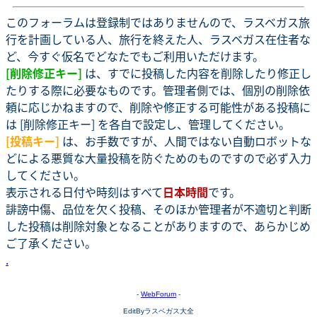
このフォーラムは登録制ではありませんので、ラスベガス旅
行を計画している人、旅行を終えた人、ラスベガス在住者な
ど、今すぐ仮名でどなたでもご利用いただけます。
[削除修正キー]
は、すでに投稿した内容を削除したり修正し
たりする際に必要なものです。管理者側では、個別の削除依
頼に応じかねますので、削除や修正する可能性がある投稿に
は [削除修正キー] を各自で設定し、管理してください。
[投稿キー]
は、お手数ですが、人間ではない自動ロボットな
どによる悪質な大量投稿を防ぐためのものですので必ず入力
してください。
表示される日付や時刻はすべて
日本時間
です。
誹謗中傷、品位を欠く投稿、そのほか管理者が不適切と判断
した投稿は削除対象となることがありますので、あらかじめ
ご了承ください。
.
-
WebForum
-
EditByラスベガス大全