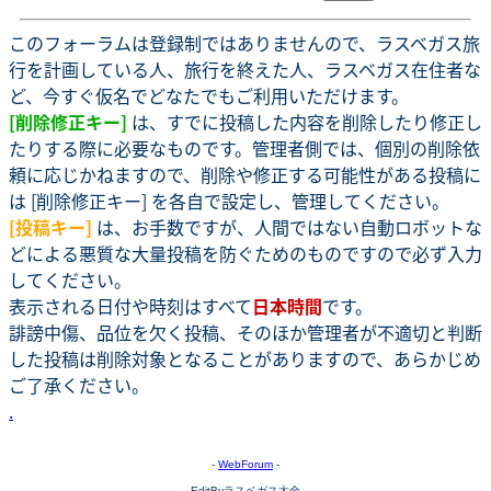
このフォーラムは登録制ではありませんので、ラスベガス旅
行を計画している人、旅行を終えた人、ラスベガス在住者な
ど、今すぐ仮名でどなたでもご利用いただけます。
[削除修正キー]
は、すでに投稿した内容を削除したり修正し
たりする際に必要なものです。管理者側では、個別の削除依
頼に応じかねますので、削除や修正する可能性がある投稿に
は [削除修正キー] を各自で設定し、管理してください。
[投稿キー]
は、お手数ですが、人間ではない自動ロボットな
どによる悪質な大量投稿を防ぐためのものですので必ず入力
してください。
表示される日付や時刻はすべて
日本時間
です。
誹謗中傷、品位を欠く投稿、そのほか管理者が不適切と判断
した投稿は削除対象となることがありますので、あらかじめ
ご了承ください。
.
-
WebForum
-
EditByラスベガス大全