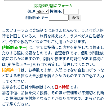
- 投稿修正/削除フォーム -
処理
投稿No
削除修正キー
このフォーラムは登録制ではありませんので、ラスベガス旅
行を計画している人、旅行を終えた人、ラスベガス在住者な
ど、今すぐ仮名でどなたでもご利用いただけます。
[削除修正キー]
は、すでに投稿した内容を削除したり修正し
たりする際に必要なものです。管理者側では、個別の削除依
頼に応じかねますので、削除や修正する可能性がある投稿に
は [削除修正キー] を各自で設定し、管理してください。
[投稿キー]
は、お手数ですが、人間ではない自動ロボットな
どによる悪質な大量投稿を防ぐためのものですので必ず入力
してください。
表示される日付や時刻はすべて
日本時間
です。
誹謗中傷、品位を欠く投稿、そのほか管理者が不適切と判断
した投稿は削除対象となることがありますので、あらかじめ
ご了承ください。