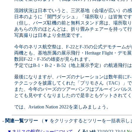
混雑状況は日本でいうと、三沢基地（会場が広い）の感
日本のように「開門ダッシュ」「場所取り」は皆無です
（但し、バーズ駐機の前と無料スタンド席は、場所取り
あちらの方のほとんどは、折り畳みチェアーを持って行
写真撮りは日本より全然楽です。
今年のネリス航空祭は、F-22とF-35の公式デモチー
両機とも、基地所属の展示飛行・Heritage Flight・
数回F-22・F-35の雄姿が見られます。
予定ではB-1・B-2・B-52（地上展示予定）の航過
最後になりますが、バーズのナレーションは数年前にF-
テクニックを披露してくれた「プリモさん（TAC）」
また、今年のバーズのツアーパンフはブルーインパルス
とても見やすくなりましたので是非ともゲットされてく
では、Aviation Nation 2022を楽しみましょう。
- 関連一覧ツリー
（▼ をクリックするとツリーを一括表示し
▼
ネリスの航空ショーについて
-
くろいせ
22/10/22-23:14
No