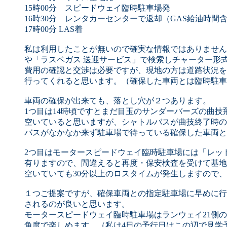
15時00分 スピードウェイ臨時駐車場発
16時30分 レンタカーセンターで返却（GAS給油時間
17時00分 LAS着
私は利用したことが無いので確実な情報ではありません
や「ラスベガス 送迎サービス」で検索しチャーター形
費用の確認と交渉は必要ですが、現地の方は道路状況を把
行ってくれると思います。（確保した車両とは臨時駐車
車両の確保が出来ても、落とし穴が２つあります。
1つ目は14時頃ですとまだ目玉のサンダーバーズの曲
空いていると思いますが、シャトルバスが曲技終了時の
バスがなかなか来ず駐車場で待っている確保した車両と
2つ目はモータースピードウェイ臨時駐車場には「レッ
有りますので、間違えると再度・保安検査を受けて基地
空いていても30分以上のロスタイムが発生しますので
１つご提案ですが、確保車両との指定駐車場に早めに行
されるのが良いと思います。
モータースピードウェイ臨時駐車場はランウェイ21側
角度で楽しめます。（私は4日の予行日はこの辺で見学