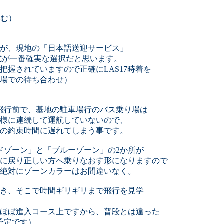
含む）
が、現地の「日本語送迎サービス」
式が一番確実な選択だと思います。
握されていますので正確にLAS17時着を
場での待ち合わせ）
技飛行前で、基地の駐車場行のバス乗り場は
様に連続して運航していないので、
の約束時間に遅れてしまう事です。
ドゾーン」と「ブルーゾーン」の2か所が
に戻り正しい方へ乗りなおす形になりますので
、絶対にゾーンカラーはお間違いなく。
き、そこで時間ギリギリまで飛行を見学
のほぼ進入コース上ですから、普段とは違った
予定です）