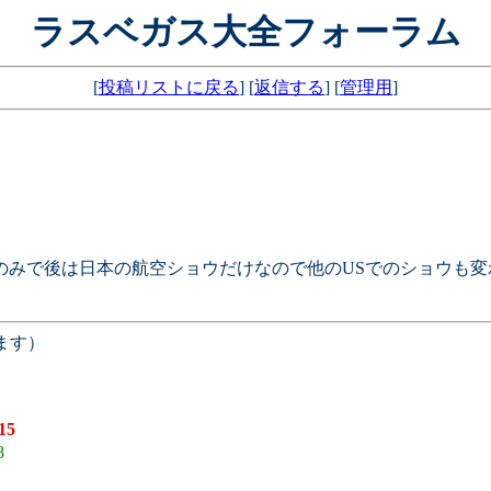
ラスベガス大全フォーラム
[
投稿リストに戻る
] [
返信する
] [
管理用
]
のみで後は日本の航空ショウだけなので他のUSでのショウも
ます）
15
8