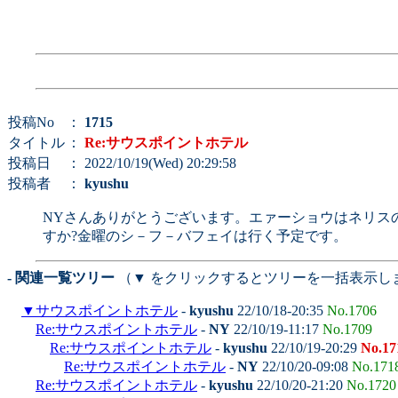
投稿No
：
1715
タイトル
：
Re:サウスポイントホテル
投稿日
： 2022/10/19(Wed) 20:29:58
投稿者
：
kyushu
NYさんありがとうございます。エァーショウはネリス
すか?金曜のシ－フ－バフェイは行く予定です。
- 関連一覧ツリー
（▼ をクリックするとツリーを一括表示し
▼
サウスポイントホテル
-
kyushu
22/10/18-20:35
No.1706
Re:サウスポイントホテル
-
NY
22/10/19-11:17
No.1709
Re:サウスポイントホテル
-
kyushu
22/10/19-20:29
No.17
Re:サウスポイントホテル
-
NY
22/10/20-09:08
No.171
Re:サウスポイントホテル
-
kyushu
22/10/20-21:20
No.1720