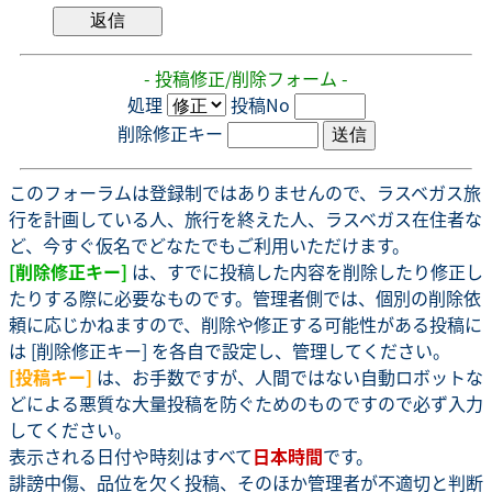
- 投稿修正/削除フォーム -
処理
投稿No
削除修正キー
このフォーラムは登録制ではありませんので、ラスベガス旅
行を計画している人、旅行を終えた人、ラスベガス在住者な
ど、今すぐ仮名でどなたでもご利用いただけます。
[削除修正キー]
は、すでに投稿した内容を削除したり修正し
たりする際に必要なものです。管理者側では、個別の削除依
頼に応じかねますので、削除や修正する可能性がある投稿に
は [削除修正キー] を各自で設定し、管理してください。
[投稿キー]
は、お手数ですが、人間ではない自動ロボットな
どによる悪質な大量投稿を防ぐためのものですので必ず入力
してください。
表示される日付や時刻はすべて
日本時間
です。
誹謗中傷、品位を欠く投稿、そのほか管理者が不適切と判断