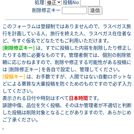
処理
投稿No
削除修正キー
このフォーラムは登録制ではありませんので、ラスベガス旅
行を計画している人、旅行を終えた人、ラスベガス在住者な
ど、今すぐ仮名でどなたでもご利用いただけます。
[削除修正キー]
は、すでに投稿した内容を削除したり修正し
たりする際に必要なものです。管理者側では、個別の削除依
頼に応じかねますので、削除や修正する可能性がある投稿に
は [削除修正キー] を各自で設定し、管理してください。
[投稿キー]
は、お手数ですが、人間ではない自動ロボットな
どによる悪質な大量投稿を防ぐためのものですので必ず入力
してください。
表示される日付や時刻はすべて
日本時間
です。
誹謗中傷、品位を欠く投稿、そのほか管理者が不適切と判断
した投稿は削除対象となることがありますので、あらかじめ
ご了承ください。
.