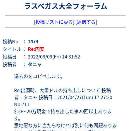
ラスベガス大全フォーラム
[
投稿リストに戻る
] [
返信する
]
投稿No
：
1474
タイトル
：
Re:円安
投稿日
： 2022/09/09(Fri) 14:31:52
投稿者
：
タニャ
過去のをコピペします。
Re:出国時、大量ドルの持ち出しについて 投稿
者：タニャ 投稿日：2021/04/27(Tue) 17:27:20
No.711
$10〜20万現金で持ち出した事20回以上ありま
す。
意地悪な方に当たらなければ別に何も問題ありま