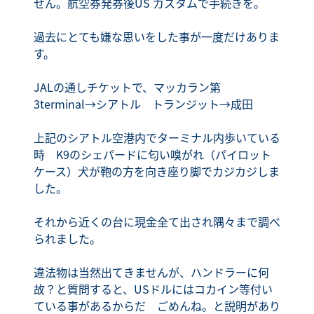
せん。航空券発券後US カスタムで手続きを。
過去にとても嫌な思いをした事が一度だけありま
す。
JALの通しチケットで、マッカラン第
3terminal→シアトル トランジット→成田
上記のシアトル空港内でターミナル内歩いている
時 K9のシェパードに匂い嗅がれ（パイロット
ケース）犬が鞄の方を向き座り脚でカジカジしま
した。
それから近くの台に現金全て出され隅々まで調べ
られました。
違法物は当然出てきませんが、ハンドラーに何
故？と質問すると、USドルにはコカイン等付い
ている事があるからだ ごめんね。と説明があり