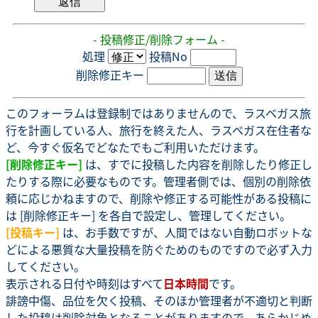
- 投稿修正/削除フォーム -
処理
投稿No
削除修正キー
このフォーラムは登録制ではありませんので、ラスベガス旅
行を計画している人、旅行を終えた人、ラスベガス在住者な
ど、今すぐ仮名でどなたでもご利用いただけます。
[削除修正キー]
は、すでに投稿した内容を削除したり修正し
たりする際に必要なものです。管理者側では、個別の削除依
頼に応じかねますので、削除や修正する可能性がある投稿に
は [削除修正キー] を各自で設定し、管理してください。
[投稿キー]
は、お手数ですが、人間ではない自動ロボットな
どによる悪質な大量投稿を防ぐためのものですので必ず入力
してください。
表示される日付や時刻はすべて
日本時間
です。
誹謗中傷、品位を欠く投稿、そのほか管理者が不適切と判断
した投稿は削除対象となることがありますので、あらかじめ