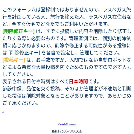
このフォーラムは登録制ではありませんので、ラスベガス旅
行を計画している人、旅行を終えた人、ラスベガス在住者な
ど、今すぐ仮名でどなたでもご利用いただけます。
[削除修正キー]
は、すでに投稿した内容を削除したり修正し
たりする際に必要なものです。管理者側では、個別の削除依
頼に応じかねますので、削除や修正する可能性がある投稿に
は [削除修正キー] を各自で設定し、管理してください。
[投稿キー]
は、お手数ですが、人間ではない自動ロボットな
どによる悪質な大量投稿を防ぐためのものですので必ず入力
してください。
表示される日付や時刻はすべて
日本時間
です。
誹謗中傷、品位を欠く投稿、そのほか管理者が不適切と判断
した投稿は削除対象となることがありますので、あらかじめ
ご了承ください。
.
-
WebForum
-
EditByラスベガス大全