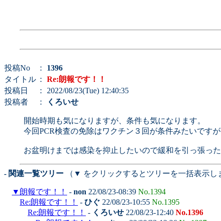
投稿No
：
1396
タイトル
：
Re:朗報です！！
投稿日
： 2022/08/23(Tue) 12:40:35
投稿者
：
くろいせ
開始時期も気になりますが、条件も気になります。
今回PCR検査の免除はワクチン３回が条件みたいです
お盆明けまでは感染を抑止したいので緩和を引っ張った
- 関連一覧ツリー
（▼ をクリックするとツリーを一括表示し
▼
朗報です！！
-
non
22/08/23-08:39
No.1394
Re:朗報です！！
-
ひぐ
22/08/23-10:55
No.1395
Re:朗報です！！
-
くろいせ
22/08/23-12:40
No.1396