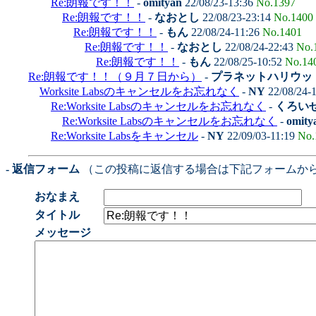
Re:朗報です！！
-
omityan
22/08/23-13:36
No.1397
Re:朗報です！！
-
なおとし
22/08/23-23:14
No.1400
Re:朗報です！！
-
もん
22/08/24-11:26
No.1401
Re:朗報です！！
-
なおとし
22/08/24-22:43
No.
Re:朗報です！！
-
もん
22/08/25-10:52
No.14
Re:朗報です！！（９月７日から）
-
プラネットハリウッ
Worksite Labsのキャンセルをお忘れなく
-
NY
22/08/24-
Re:Worksite Labsのキャンセルをお忘れなく
-
くろい
Re:Worksite Labsのキャンセルをお忘れなく
-
omity
Re:Worksite Labsをキャンセル
-
NY
22/09/03-11:19
No.
- 返信フォーム
（この投稿に返信する場合は下記フォームか
おなまえ
タイトル
メッセージ