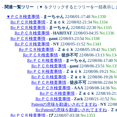
- 関連一覧ツリー
（▼ をクリックするとツリーを一括表示し
▼
ＰＣＲ検査事情
-
まーちゃん
22/08/01-17:48
No.1330
Re:ＰＣＲ検査事情
-
Ｚａｃｋ
22/08/02-21:34
No.1334
Re:ＰＣＲ検査事情
-
まーちゃん
22/08/02-22:30
No.1335
Re:ＰＣＲ検査事情
-
HABITAT
22/08/03-04:35
No.1336
Re:ＰＣＲ検査事情
-
gami
22/08/03-23:54
No.1338
Re:ＰＣＲ検査事情
-
NY
22/08/05-11:52
No.1343
Re:ＰＣＲ検査事情
-
Ｚａｃｋ
22/08/05-19:42
No.1345
Re:ＰＣＲ検査事情
-
徒歩不可
22/08/06-13:13
No.13
Re:ＰＣＲ検査事情
-
まーちゃん
22/08/06-17:40
N
Re:ＰＣＲ検査事情
-
gami
22/08/06-23:51
No.13
Re:ＰＣＲ検査事情
-
Ｚａｃｋ
22/08/06-19:21
No.
Re:ＰＣＲ検査事情
-
Ｚａｃｋ
22/08/06-19:26
N
Re:ＰＣＲ検査事情
-
徒歩不可
22/08/06-22:04
N
Re:ＰＣＲ検査事情
-
AAA
22/08/08-14:36
No.
Re:ＰＣＲ検査事情
-
Ｚａｃｋ
22/08/16-21
Re:ＰＣＲ検査事情
-
Zack
22/08/21-11:52
No.
Patientの意味を勘違いされてますね
-
NY
22/08
Re:Patientの意味を勘違いされてますね
-
Ｚ
Re:ＰＣＲ検査事情
-
ぴ
22/08/07-03:38
No.1353