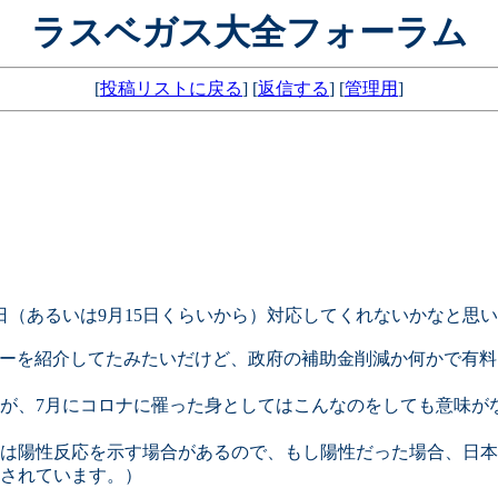
ラスベガス大全フォーラム
[
投稿リストに戻る
] [
返信する
] [
管理用
]
日（あるいは9月15日くらいから）対応してくれないかなと思
ターを紹介してたみたいだけど、政府の補助金削減か何かで有料
が、7月にコロナに罹った身としてはこんなのをしても意味が
は陽性反応を示す場合があるので、もし陽性だった場合、日本
されています。）