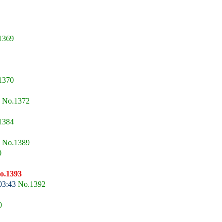
1369
1370
6
No.1372
1384
1
No.1389
0
o.1393
03:43
No.1392
0