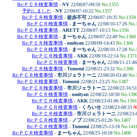
Re:ＰＣＲ検査事情
-
NY
22/08/07-09:59
No.1355
予約しました
-
NY
22/08/07-10:22
No.1357
Re:ＰＣＲ検査事情
-
徒歩不可
22/08/07-10:35
No.1358
Re:ＰＣＲ検査事情
-
まーちゃん
22/08/10-17:26
No.
Re:ＰＣＲ検査事情
-
ARETT
22/08/07-10:13
No.1356
Re:ＰＣＲ検査事情
-
まーちゃん
22/08/07-22:49
No.1360
Re:ＰＣＲ検査事情
-
omityan
22/08/09-14:43
No.1366
Re:ＰＣＲ検査事情
-
まーちゃん
22/08/10-17:28
No.
Re:ＰＣＲ検査事情
-
AKK
22/08/10-22:14
No.1371
Re:ＰＣＲ検査事情
-
まーちゃん
22/08/11-21:4
Re:ＰＣＲ検査事情
-
Tomomi
22/08/21-23:32
No.1388
Re:ＰＣＲ検査事情
-
市川ジェラトーニ
22/08/20-03:40
No.
Re:ＰＣＲ検査事情
-
Tomomi
22/08/21-23:25
No.1387
Re:ＰＣＲ検査事情
-
市川ジェラトーニ
22/08/22-16:5
Re:ＰＣＲ検査事情
-
omityan
22/08/22-18:50
No.139
Re:ＰＣＲ検査事情
-
AKK
22/08/23-01:06
No.1391
Re:ＰＣＲ検査事情
-
くろいせ
22/08/23-08:33
N
Re:ＰＣＲ検査事情
-
市川ジェラトーニ
22/08/23-
Re:ＰＣＲ検査事情
-
ノブ
22/08/25-01:26
No.1407
Re:ＰＣＲ検査事情
-
Tomomi
22/08/25-13:18
No.141
Re:ＰＣＲ検査事情
-
まーちゃん
22/08/25-10:18
No.1408