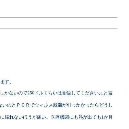
います。
しかないので250ドルくらいは覚悟してくださいよと言
ないのとＰＣＲでウィルス残骸が引っかかったらどうし
に帰れないほうが痛い。医療機関にも熱が出ても1か月