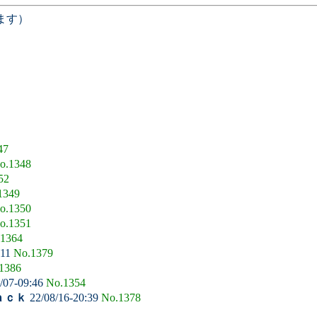
ます）
47
o.1348
52
1349
o.1350
o.1351
1364
:11
No.1379
1386
/07-09:46
No.1354
ａｃｋ
22/08/16-20:39
No.1378