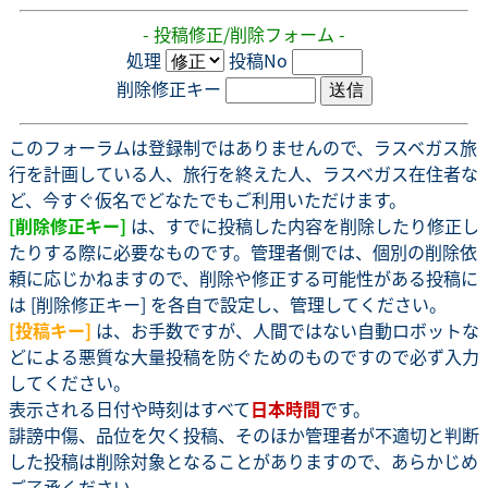
- 投稿修正/削除フォーム -
処理
投稿No
削除修正キー
このフォーラムは登録制ではありませんので、ラスベガス旅
行を計画している人、旅行を終えた人、ラスベガス在住者な
ど、今すぐ仮名でどなたでもご利用いただけます。
[削除修正キー]
は、すでに投稿した内容を削除したり修正し
たりする際に必要なものです。管理者側では、個別の削除依
頼に応じかねますので、削除や修正する可能性がある投稿に
は [削除修正キー] を各自で設定し、管理してください。
[投稿キー]
は、お手数ですが、人間ではない自動ロボットな
どによる悪質な大量投稿を防ぐためのものですので必ず入力
してください。
表示される日付や時刻はすべて
日本時間
です。
誹謗中傷、品位を欠く投稿、そのほか管理者が不適切と判断
した投稿は削除対象となることがありますので、あらかじめ
ご了承ください。