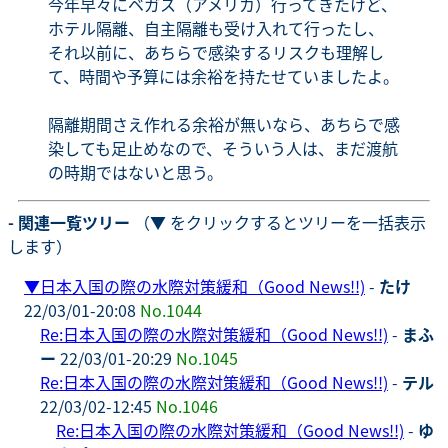
今年早々にベガス（アメリカ）行ってきたけど、
ホテル隔離、自主隔離も受け入れて行ったし、
それ以前に、あちらで感染するリスクも理解し
て、時間や予算には余裕を持たせていましたよ。
隔離期間さえ作れる余裕が無いなら、あちらで感
染しても足止めなので、そういう人は、まだ渡航
の時期ではないと思う。
- 関連一覧ツリー
（▼ をクリックするとツリーを一括表示
します）
▼
日本入国の際の水際対策緩和（Good News!!)
-
たけ
22/03/01-20:08
No.1044
Re:日本入国の際の水際対策緩和（Good News!!)
-
まふ
ー
22/03/01-20:29
No.1045
Re:日本入国の際の水際対策緩和（Good News!!)
-
テル
22/03/02-12:45
No.1046
Re:日本入国の際の水際対策緩和（Good News!!)
-
ゆ