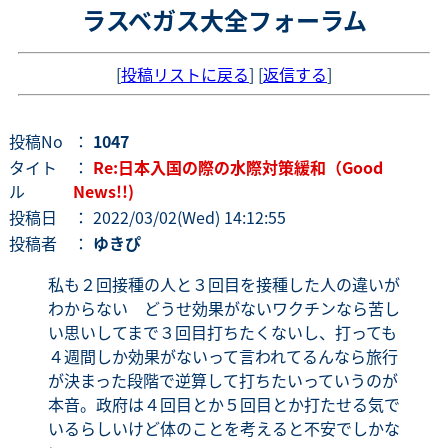
ラスベガス大全フォーラム
[
投稿リストに戻る
] [
返信する
]
投稿No
：
1047
タイト
：
Re:日本入国の際の水際対策緩和（Good
ル
News!!)
投稿日
： 2022/03/02(Wed) 14:12:55
投稿者
：
ゆきぴ
私も２回接種の人と３回目を接種した人の違いが
わからない どうせ効果がないワクチンなら苦し
い思いしてまで３回目打ちたくないし、打っても
４週間しか効果がないって言われてるんなら旅行
が決まった段階で逆算して打ちたいっていうのが
本音。政府は４回目とか５回目とか打たせる気で
いるらしいけど体のことを考えると不安でしかな