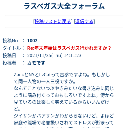
ラスベガス大全フォーラム
[
投稿リストに戻る
] [
返信する
]
投稿No
：
1002
タイトル
：
Re:年末年始はラスベガス行かれますか？
投稿日
： 2021/11/25(Thu) 14:11:23
投稿者
：
カモです
ZackとNYとLvCatって古参ですよね。もしかし
て同一人物の一人三役ですか。
なんてことないつぶやきみたいな書き込みに同じ
ように噛み付くっておもしろいですよね。傍から
見ているのは楽しく笑えているからいいんだけ
ど。
ジイサンかバアサンかわかららないけど、よほど
家庭や職場で老害扱いされてストレスが貯まって