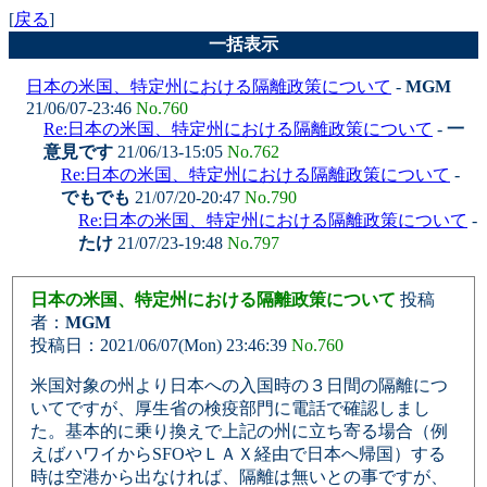
[
戻る
]
一括表示
日本の米国、特定州における隔離政策について
-
MGM
21/06/07-23:46
No.760
Re:日本の米国、特定州における隔離政策について
-
一
意見です
21/06/13-15:05
No.762
Re:日本の米国、特定州における隔離政策について
-
でもでも
21/07/20-20:47
No.790
Re:日本の米国、特定州における隔離政策について
-
たけ
21/07/23-19:48
No.797
日本の米国、特定州における隔離政策について
投稿
者：
MGM
投稿日：2021/06/07(Mon) 23:46:39
No.760
米国対象の州より日本への入国時の３日間の隔離につ
いてですが、厚生省の検疫部門に電話で確認しまし
た。基本的に乗り換えで上記の州に立ち寄る場合（例
えばハワイからSFOやＬＡＸ経由で日本へ帰国）する
時は空港から出なければ、隔離は無いとの事ですが、