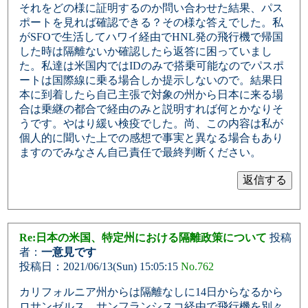
それをどの様に証明するのか問い合わせた結果、パス
ポートを見れば確認できる？その様な答えでした。私
がSFOで生活してハワイ経由でHNL発の飛行機で帰国
した時は隔離ないか確認したら返答に困っていまし
た。私達は米国内ではIDのみで搭乗可能なのでパスポ
ートは国際線に乗る場合しか提示しないので。結果日
本に到着したら自己主張で対象の州から日本に来る場
合は乗継の都合で経由のみと説明すれば何とかなりそ
うです。やはり緩い検疫でした。尚、この内容は私が
個人的に聞いた上での感想で事実と異なる場合もあり
ますのでみなさん自己責任で最終判断ください。
Re:日本の米国、特定州における隔離政策について
投稿
者：
一意見です
投稿日：2021/06/13(Sun) 15:05:15
No.762
カリフォルニア州からは隔離なしに14日からなるから
ロサンゼルス、サンフランシスコ経由で飛行機を別々